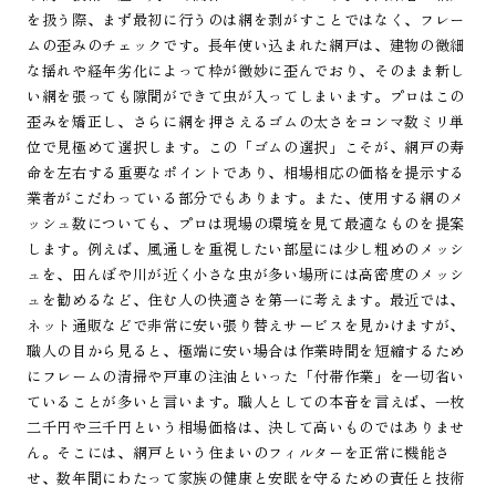
を扱う際、まず最初に行うのは網を剥がすことではなく、フレー
ムの歪みのチェックです。長年使い込まれた網戸は、建物の微細
な揺れや経年劣化によって枠が微妙に歪んでおり、そのまま新し
い網を張っても隙間ができて虫が入ってしまいます。プロはこの
歪みを矯正し、さらに網を押さえるゴムの太さをコンマ数ミリ単
位で見極めて選択します。この「ゴムの選択」こそが、網戸の寿
命を左右する重要なポイントであり、相場相応の価格を提示する
業者がこだわっている部分でもあります。また、使用する網のメ
ッシュ数についても、プロは現場の環境を見て最適なものを提案
します。例えば、風通しを重視したい部屋には少し粗めのメッシ
ュを、田んぼや川が近く小さな虫が多い場所には高密度のメッシ
ュを勧めるなど、住む人の快適さを第一に考えます。最近では、
ネット通販などで非常に安い張り替えサービスを見かけますが、
職人の目から見ると、極端に安い場合は作業時間を短縮するため
にフレームの清掃や戸車の注油といった「付帯作業」を一切省い
ていることが多いと言います。職人としての本音を言えば、一枚
二千円や三千円という相場価格は、決して高いものではありませ
ん。そこには、網戸という住まいのフィルターを正常に機能さ
せ、数年間にわたって家族の健康と安眠を守るための責任と技術