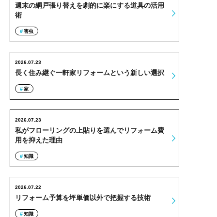
週末の網戸張り替えを劇的に楽にする道具の活用
術
害虫
2026.07.23
長く住み継ぐ一軒家リフォームという新しい選択
家
2026.07.23
私がフローリングの上貼りを選んでリフォーム費
用を抑えた理由
知識
2026.07.22
リフォーム予算を坪単価以外で把握する技術
知識