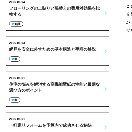
2026.08.04
こ
フローリングの上貼りと張替えの費用対効果を比
充
較する
が
知識
で
2026.08.03
網戸を安全に外すための基本構造と手順の解説
家
2026.08.01
住宅の悩みを解消する高機能壁紙の性能と最適な
選び方のポイント
家
2026.08.01
一軒家リフォームを予算内で成功させる秘訣