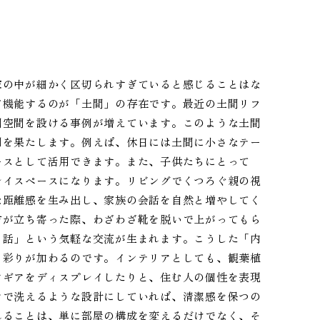
家の中が細かく区切られすぎていると感じることはな
て機能するのが「土間」の存在です。最近の土間リフ
間空間を設ける事例が増えています。このような土間
割を果たします。例えば、休日には土間に小さなテー
ースとして活用できます。また、子供たちにとって
レイスペースになります。リビングでくつろぐ親の視
な距離感を生み出し、家族の会話を自然と増やしてく
方が立ち寄った際、わざわざ靴を脱いで上がってもら
ち話」という気軽な交流が生まれます。こうした「内
と彩りが加わるのです。インテリアとしても、観葉植
アギアをディスプレイしたりと、住む人の個性を表現
シで洗えるような設計にしていれば、清潔感を保つの
れることは、単に部屋の構成を変えるだけでなく、そ