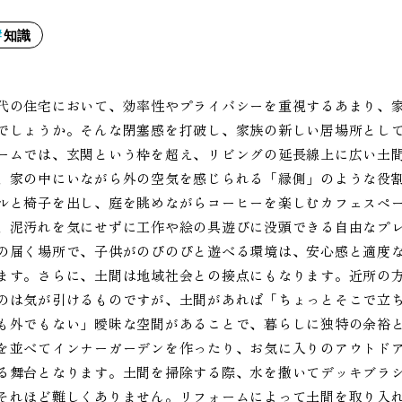
知識
代の住宅において、効率性やプライバシーを重視するあまり、
でしょうか。そんな閉塞感を打破し、家族の新しい居場所とし
ームでは、玄関という枠を超え、リビングの延長線上に広い土
、家の中にいながら外の空気を感じられる「縁側」のような役
ルと椅子を出し、庭を眺めながらコーヒーを楽しむカフェスペ
、泥汚れを気にせずに工作や絵の具遊びに没頭できる自由なプ
の届く場所で、子供がのびのびと遊べる環境は、安心感と適度
ます。さらに、土間は地域社会との接点にもなります。近所の
のは気が引けるものですが、土間があれば「ちょっとそこで立
も外でもない」曖昧な空間があることで、暮らしに独特の余裕
を並べてインナーガーデンを作ったり、お気に入りのアウトド
る舞台となります。土間を掃除する際、水を撒いてデッキブラ
それほど難しくありません。リフォームによって土間を取り入