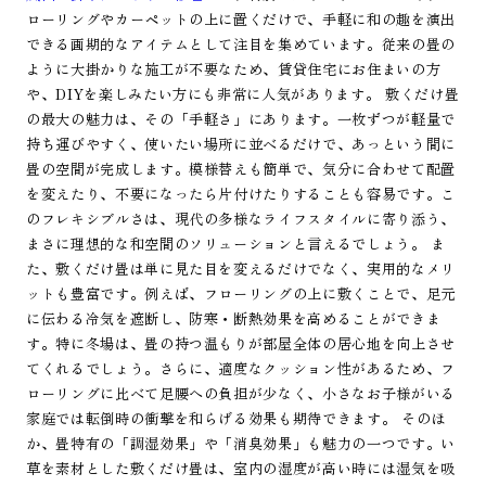
ローリングやカーペットの上に置くだけで、手軽に和の趣を演出
できる画期的なアイテムとして注目を集めています。従来の畳の
ように大掛かりな施工が不要なため、賃貸住宅にお住まいの方
や、DIYを楽しみたい方にも非常に人気があります。 敷くだけ畳
の最大の魅力は、その「手軽さ」にあります。一枚ずつが軽量で
持ち運びやすく、使いたい場所に並べるだけで、あっという間に
畳の空間が完成します。模様替えも簡単で、気分に合わせて配置
を変えたり、不要になったら片付けたりすることも容易です。こ
のフレキシブルさは、現代の多様なライフスタイルに寄り添う、
まさに理想的な和空間のソリューションと言えるでしょう。 ま
た、敷くだけ畳は単に見た目を変えるだけでなく、実用的なメリ
ットも豊富です。例えば、フローリングの上に敷くことで、足元
に伝わる冷気を遮断し、防寒・断熱効果を高めることができま
す。特に冬場は、畳の持つ温もりが部屋全体の居心地を向上させ
てくれるでしょう。さらに、適度なクッション性があるため、フ
ローリングに比べて足腰への負担が少なく、小さなお子様がいる
家庭では転倒時の衝撃を和らげる効果も期待できます。 そのほ
か、畳特有の「調湿効果」や「消臭効果」も魅力の一つです。い
草を素材とした敷くだけ畳は、室内の湿度が高い時には湿気を吸