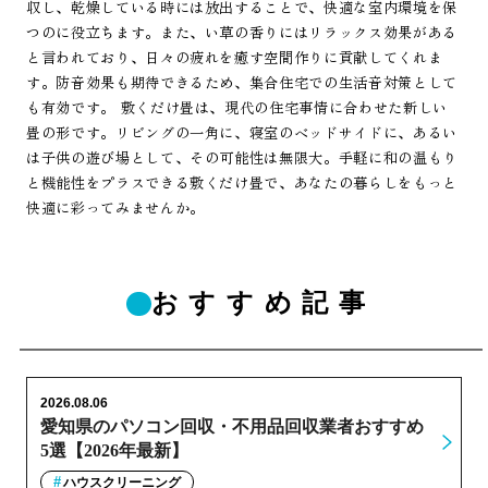
収し、乾燥している時には放出することで、快適な室内環境を保
つのに役立ちます。また、い草の香りにはリラックス効果がある
と言われており、日々の疲れを癒す空間作りに貢献してくれま
す。防音効果も期待できるため、集合住宅での生活音対策として
も有効です。 敷くだけ畳は、現代の住宅事情に合わせた新しい
畳の形です。リビングの一角に、寝室のベッドサイドに、あるい
は子供の遊び場として、その可能性は無限大。手軽に和の温もり
と機能性をプラスできる敷くだけ畳で、あなたの暮らしをもっと
快適に彩ってみませんか。
おすすめ記事
2026.08.06
愛知県のパソコン回収・不用品回収業者おすすめ
5選【2026年最新】
ハウスクリーニング