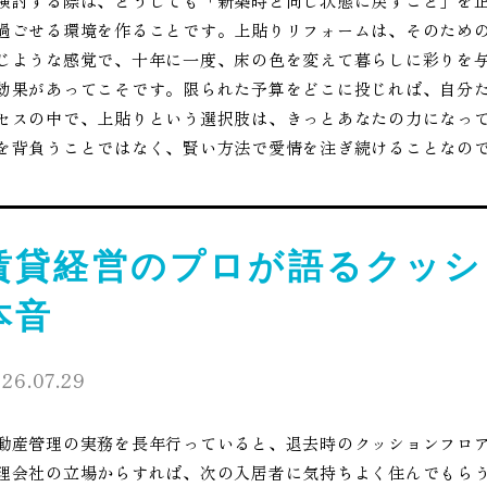
検討する際は、どうしても「新築時と同じ状態に戻すこと」を
過ごせる環境を作ることです。上貼りリフォームは、そのため
じような感覚で、十年に一度、床の色を変えて暮らしに彩りを
効果があってこそです。限られた予算をどこに投じれば、自分
セスの中で、上貼りという選択肢は、きっとあなたの力になっ
を背負うことではなく、賢い方法で愛情を注ぎ続けることなの
賃貸経営のプロが語るクッシ
本音
26.07.29
動産管理の実務を長年行っていると、退去時のクッションフロ
理会社の立場からすれば、次の入居者に気持ちよく住んでもら