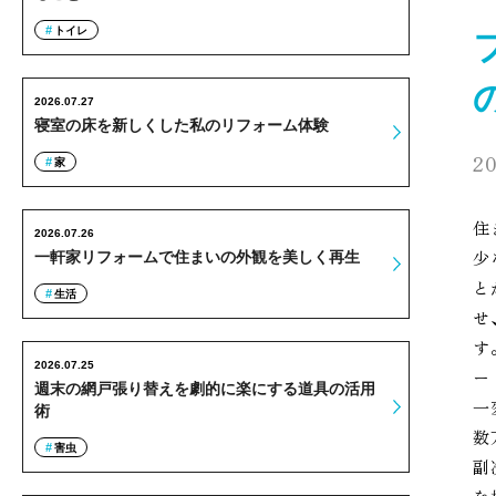
トイレ
2026.07.27
寝室の床を新しくした私のリフォーム体験
20
家
住
2026.07.26
少
一軒家リフォームで住まいの外観を美しく再生
と
生活
せ
す
2026.07.25
ー
週末の網戸張り替えを劇的に楽にする道具の活用
一
術
数
害虫
副