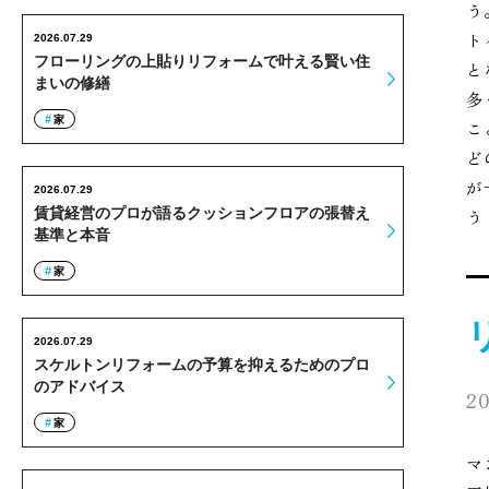
う
ト
2026.07.29
フローリングの上貼りリフォームで叶える賢い住
と
まいの修繕
多
家
こ
ど
が
2026.07.29
賃貸経営のプロが語るクッションフロアの張替え
う
基準と本音
家
2026.07.29
スケルトンリフォームの予算を抑えるためのプロ
のアドバイス
20
家
マ