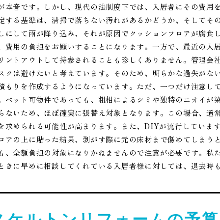
が本音です。しかし、現代の法制度下では、入居者にその費用
定する基準は、清掃で落ちない汚れがあるかどうか、そしてそ
しにして雨が降り込み、それが原因でクッションフロアが腐食
、費用の負担をお願いすることになります。一方で、最近の入
リントアウトして持参されることも珍しくありません。管理会社
スクは避けたいと考えています。そのため、明らかな過失がな
積もりを作成するようになっています。ただ、一つだけ注意し
。ペット可物件であっても、粗相によるシミや独特のニオイが
らないため、ほぼ確実に張替え対象となります。この場合、通
を求められる可能性が高まります。また、DIYが流行していま
ロアの上に貼った結果、剥がす際に元の床材まで傷めてしまう
も、全額負担の対象になりかねませんので注意が必要です。私
ときに早めに相談してくれている入居者様に対しては、退去時
スケルトンリフォームの予算