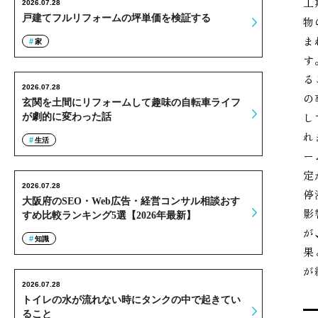
工
2026.07.28
戸建てフルリフォームの坪単価を検証する
物
ま
家
す
る
2026.07.28
の
玄関を土間にリフォームして趣味の自転車ライフ
し
が劇的に変わった話
れ
生活
ー
定
2026.07.28
停
大阪府のSEO・Web広告・経営コンサル相談おす
影
すめ比較ランキング5選【2026年最新】
が
知識
果
が
2026.07.28
トイレの水が流れない時にタンクの中で起きてい
ること