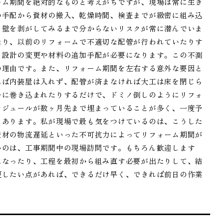
ーム期間を絶対的なものと考えがちですが、現場は常に生き
の手配から資材の搬入、乾燥時間、検査までが緻密に組み込
、壁を剥がしてみるまで分からないリスクが常に潜んでいま
たり、以前のリフォームで不適切な配管が行われていたりす
、設計の変更や材料の追加手配が必要になります。この不測
の理由です。また、リフォーム期間を左右する意外な要因と
れば内装屋は入れず、配管が済まなければ大工は床を閉じら
ルに巻き込まれたりするだけで、ドミノ倒しのようにリフォ
ケジュールが数ヶ月先まで埋まっていることが多く、一度予
もあります。私が現場で最も気をつけているのは、こうした
資材の物流遅延といった不可抗力によってリフォーム期間が
いのは、工事期間中の現場訪問です。もちろん歓迎します
になったり、工程を最初から組み直す必要が出たりして、結
更したい点があれば、できるだけ早く、できれば前日の作業