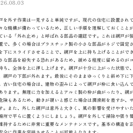
26.08.03
戸を外す作業は一見すると単純ですが、現代の住宅に設置され
々な機構が備わっているため、正しい手順を理解しておくこと
ている「外れ止め」と呼ばれる部品の確認です。これは網戸が
置で、多くの場合はプラスチック製の小さな部品がネジで固定
を下にスライドさせることで、網戸を上に持ち上げることがで
さな部品を紛失する恐れがあるため、緩める程度に留めるのが
持ち、全体を上に押し上げます。網戸が十分に上がった状態で
、網戸の下部が外れます。最後にそのままゆっくりと斜め下に
。古い住宅の場合は、建物の歪みによって網戸が枠に食い込ん
あります。無理に力を加えるとアルミ製の枠が曲がったり、網
危険もあるため、動きが硬いと感じた場合は潤滑剤を差すか、
す。また、外した網戸は意外と大きく、風の影響を受けやすい
場所で平らに置くようにしましょう。網戸を外して掃除や張り
維持するために非常に重要なメンテナンスです。基本の構造を
安全に作業を完結させることが可能となります。