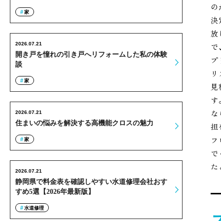
の
家
決
放
2026.07.21
で
開き戸を憧れの引き戸へリフォームした私の体験
プ
談
リ
家
見
す
な
2026.07.21
住まいの悩みを解決する高機能クロスの魅力
担
フ
家
で
た
2026.07.21
静岡県で料金表を確認しやすい水道修理会社おす
すめ5選【2026年最新版】
水道修理