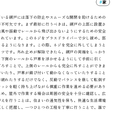
家
ている網戸には落下の防止やスムーズな開閉を助けるための
が不可欠です。まず最初に行うべきは、網戸の上部に設置さ
強風や振動でレールから飛び出さないようにするための安全
されています。このネジをプラスドライバーで少し緩め、部
きるようになります。この際、ネジを完全に外してしまうと
コツです。外れ止めが解除できたら、網戸の両端をしっかり
、下側のレールから戸車を浮かせるようにして手前に引く
下ろすことで、上側のレールからも完全に外すことができま
でいたり、戸車が錆び付いて動かなくなっていたりすること
が破れたりするだけでなく、反動でバランスを崩して転倒す
サッシを軽く持ち上げながら慎重に作業を進める必要があり
ため、屋外で作業する場合は周囲の安全を十分に確認し、広
替えを行うことは、住まいの通気性を保ち、快適な生活環境
正しく把握し、一つひとつの工程を丁寧に行うことで、誰で