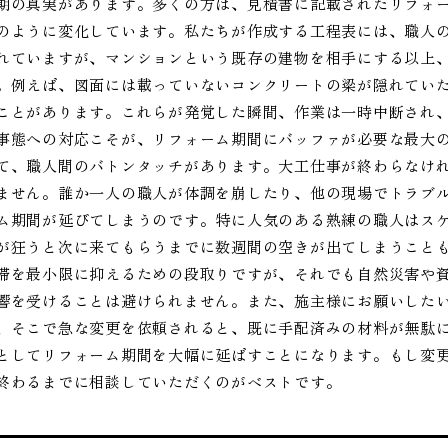
期の真実があります。多くの方は、見積書に記載されたリフォ
のように変化しています。私たちが作成する工程表には、職人
れていますが、マンションという既存の建物を相手にする以上
。例えば、図面には載っていないコンクリートの梁が隠れてい
ことがあります。これらが発覚した瞬間、作業は一時中断され
事態への対応こそが、リフォーム期間にバッファが必要な最大
て、職人間のバトンタッチがあります。大工仕事が終わらなけ
ません。誰か一人の職人が体調を崩したり、他の現場でトラブ
ム期間が延びてしまうのです。特に人気のある熟練の職人はス
が狂うと次に来てもらうまでに数週間の空きが出てしまうこと
滞を最小限に抑えるための段取りですが、それでも自然災害や
響を受けることは避けられません。また、施主様にお願いした
、そこで急な変更を依頼されると、既に手配済みの材料が無駄
としてリフォーム期間を大幅に延ばすことになります。もし変
終わるまでに相談していただくのがベストです。