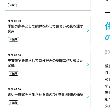
家
2026.07.30
季節の家事として網戸を外して住まいの風を通す
試み
知識
20
2026.07.30
中古住宅を購入して自分好みの空間に作り替えた
壁
記録
日
知識
の
す
2026.07.30
壁
古い一軒家を再生させる壁のひび割れ補修の物語
剤
知識
気