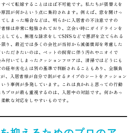
をすべて転嫁することはほぼ不可能です。私たちが張替えを
の原因が何かという点に集約されます。例えば、窓を開けっ
してしまった場合などは、明らかに入居者の不注意ですの
居者様は非常に勉強されており、立会い時にガイドラインを
としても、無理な請求をしてSNSなどで悪評を立てられる
い限り、最近では多くの会社が当初から減価償却を考慮した
ていただきたいのは、ペットの飼育に伴う汚れやニオイで
染み付いてしまったクッションフロアは、清掃ではどうにも
常の経年劣化とは別の基準で判断されることもあり、全額負
すが、入居者様が自分で剥がせるタイプのシートをクッション
という事例が多発しています。これは良かれと思っての行動
たちプロが最も重視するのは、入居中の対話です。何かあっ
も柔軟な対応をしやすいものです。
を抑えるためのプロのア