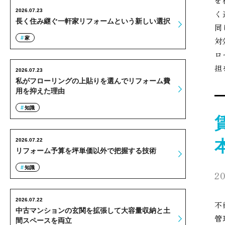
を
2026.07.23
く
長く住み継ぐ一軒家リフォームという新しい選択
同
家
対
ロ
担
2026.07.23
私がフローリングの上貼りを選んでリフォーム費
用を抑えた理由
知識
2026.07.22
リフォーム予算を坪単価以外で把握する技術
知識
20
2026.07.22
不
中古マンションの玄関を拡張して大容量収納と土
管
間スペースを両立