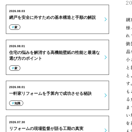
20
2026.08.03
網戸を安全に外すための基本構造と手順の解説
網
様
家
れ
装
2026.08.01
品
住宅の悩みを解消する高機能壁紙の性能と最適な
選び方のポイント
小
と
家
と
す
2026.08.01
も
一軒家リフォームを予算内で成功させる秘訣
る
知識
ま
い
を
2026.07.30
リフォームの現場監督が語る工期の真実
も