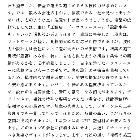
律を遵守した、安全で確実な施工ができる技術力が求められま
す。では、数ある会社の中から、信頼できる一社を見つけ出すた
めには、どのような点に注意すれば良いのでしょうか。増築の依
頼先としては、主に「工務店」「ハウスメーカー」「設計事務
所」といった選択肢が考えられます。地域に根差した工務店は、
フットワークが軽く、比較的柔軟な対応が期待できますが、技術
力や設計力は会社によって差が大きいのが実情です。増築の施工
実績が豊富にあるか、特に、自宅と似たような構造や条件での実
績があるかを、必ず確認しましょう。自宅を建てたハウスメーカ
ーに依頼するのも一つの手です。家の設計図や構造を熟知してい
るため、構造的な問題を考慮した、的確な提案が期待できるとい
う安心感があります。ただし、仕様がある程度決まっているた
め、設計の自由度は低く、費用も割高になる傾向があります。デ
ザイン性や、複雑で特殊な要望を叶えたい場合は、設計事務所に
依頼するのが最適です。施主の代理人として、デザインから工事
監理までを一貫して行ってくれるため、品質の高い、こだわりの
空間が実現できますが、工事費とは別に設計監理料が必要となり
ます。どのタイプの会社に依頼するにせよ、共通してチェックす
べき重要なポイントがあります。まず、前述の通り「増築の施工